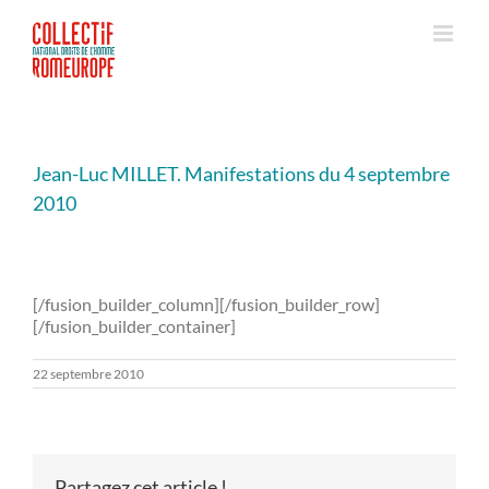
Passer
au
contenu
Jean-Luc MILLET. Manifestations du 4 septembre
2010
[/fusion_builder_column][/fusion_builder_row]
[/fusion_builder_container]
22 septembre 2010
Partagez cet article !