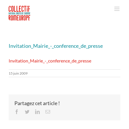
Passer
au
contenu
Invitation_Mairie_-_conference_de_presse
Invitation_Mairie_-_conference_de_presse
15 juin 2009
Partagez cet article !
Facebook
Twitter
LinkedIn
Email