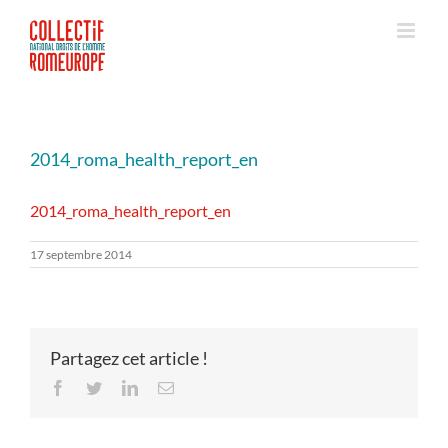
Passer
au
contenu
2014_roma_health_report_en
2014_roma_health_report_en
17 septembre 2014
Partagez cet article !
Facebook
Twitter
LinkedIn
Email