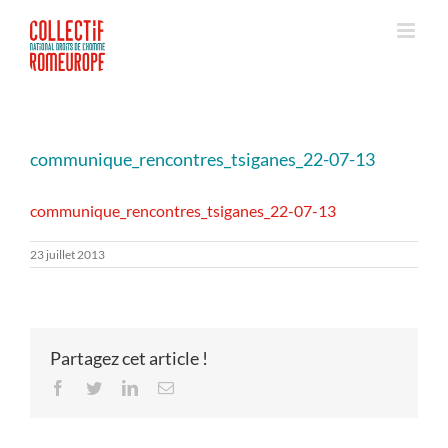
Passer
au
contenu
communique_rencontres_tsiganes_22-07-13
communique_rencontres_tsiganes_22-07-13
23 juillet 2013
Partagez cet article !
Facebook
Twitter
LinkedIn
Email