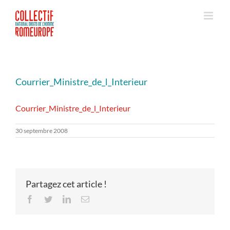
Passer
au
contenu
Courrier_Ministre_de_l_Interieur
Courrier_Ministre_de_l_Interieur
30 septembre 2008
Partagez cet article !
Facebook
Twitter
LinkedIn
Email