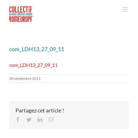
Passer
au
contenu
com_LDH13_27_09_11
com_LDH13_27_09_11
30 septembre 2011
Partagez cet article !
Facebook
Twitter
LinkedIn
Email