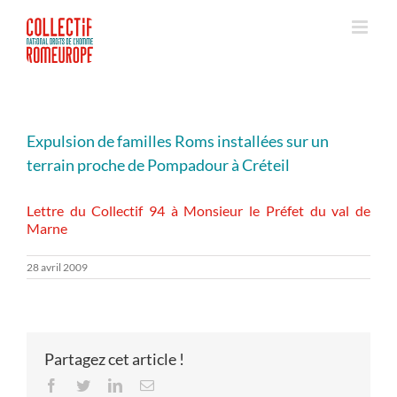
Passer
au
contenu
Expulsion de familles Roms installées sur un
terrain proche de Pompadour à Créteil
Lettre du Collectif 94 à Monsieur le Préfet du val de
Marne
28 avril 2009
Partagez cet article !
Facebook
Twitter
LinkedIn
Email