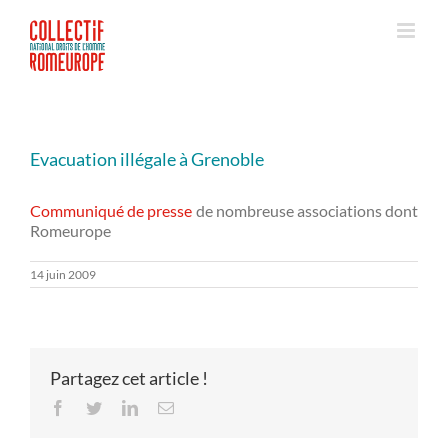
Passer
au
contenu
Evacuation illégale à Grenoble
Communiqué de presse
de nombreuse associations dont
Romeurope
14 juin 2009
Partagez cet article !
Facebook
Twitter
LinkedIn
Email