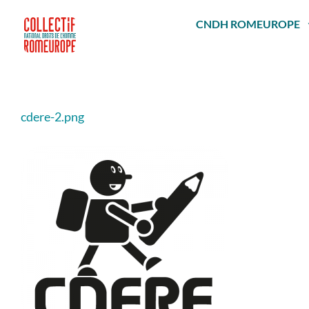
Passer
au
CNDH ROMEUROPE
contenu
cdere-2.png