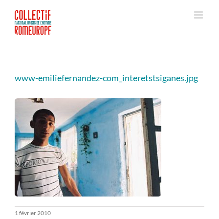
Passer
au
contenu
www-emiliefernandez-com_interetstsiganes.jpg
1 février 2010