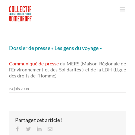
Passer
au
contenu
Dossier de presse « Les gens du voyage »
Communiqué de presse
du MERS (Maison Régionale de
l’Environnement et des Solidarités ) et de la LDH (Ligue
des droits de l’Homme)
24 juin 2008
Partagez cet article !
Facebook
Twitter
LinkedIn
Email