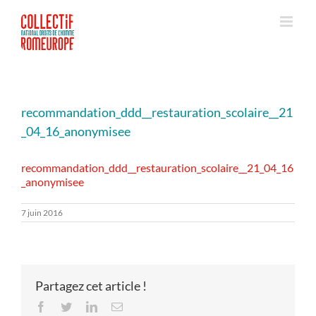
Passer
au
contenu
recommandation_ddd__restauration_scolaire__21
_04_16_anonymisee
recommandation_ddd__restauration_scolaire__21_04_16
_anonymisee
7 juin 2016
Partagez cet article !
Facebook
Twitter
LinkedIn
Email