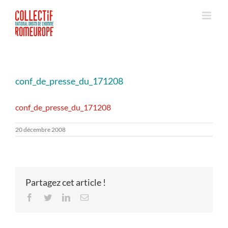
Passer
au
contenu
conf_de_presse_du_171208
conf_de_presse_du_171208
20 décembre 2008
Partagez cet article !
Facebook
Twitter
LinkedIn
Email