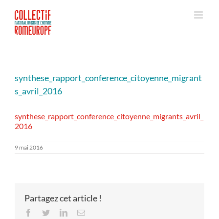
Passer
au
contenu
synthese_rapport_conference_citoyenne_migrant
s_avril_2016
synthese_rapport_conference_citoyenne_migrants_avril_
2016
9 mai 2016
Partagez cet article !
Facebook
Twitter
LinkedIn
Email