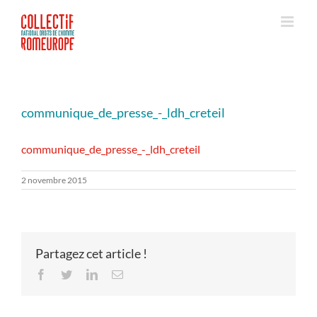
Passer
au
contenu
communique_de_presse_-_ldh_creteil
communique_de_presse_-_ldh_creteil
2 novembre 2015
Partagez cet article !
Facebook
Twitter
LinkedIn
Email