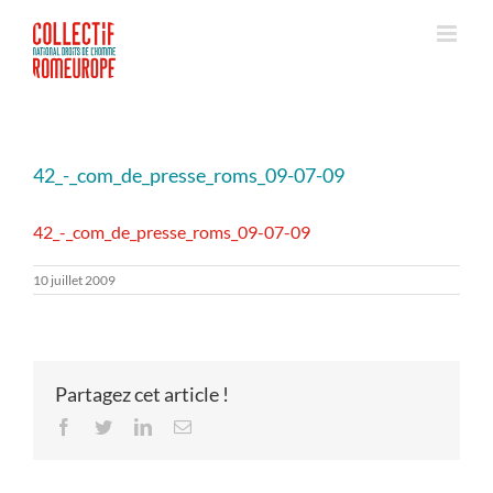
Passer
au
contenu
42_-_com_de_presse_roms_09-07-09
42_-_com_de_presse_roms_09-07-09
10 juillet 2009
Partagez cet article !
Facebook
Twitter
LinkedIn
Email