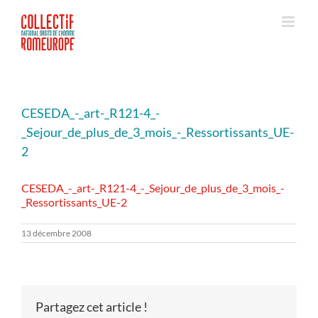
Passer
au
contenu
CESEDA_-_art-_R121-4_-
_Sejour_de_plus_de_3_mois_-_Ressortissants_UE-
2
CESEDA_-_art-_R121-4_-_Sejour_de_plus_de_3_mois_-
_Ressortissants_UE-2
13 décembre 2008
Partagez cet article !