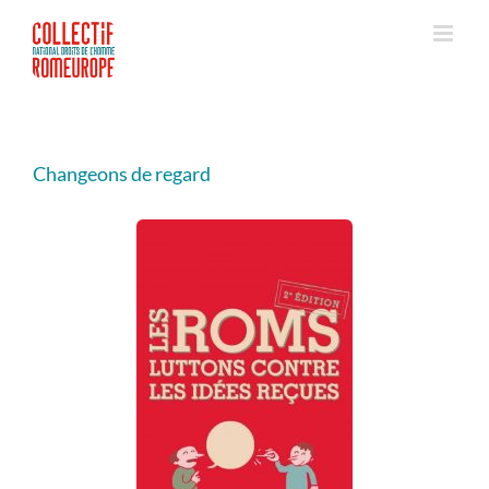
Passer
au
contenu
Changeons de regard