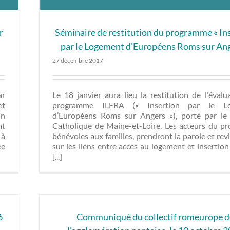
r
Séminaire de restitution du programme « In
par le Logement d’Européens Roms sur Ang
27 décembre 2017
ar
Le 18 janvier aura lieu la restitution de l'évalu
et
programme ILERA (« Insertion par le L
un
d’Européens Roms sur Angers »), porté par le
nt
Catholique de Maine-et-Loire. Les acteurs du pro
 à
bénévoles aux familles, prendront la parole et re
ée
sur les liens entre accès au logement et insertion
[...]
6
Communiqué du collectif romeurope d