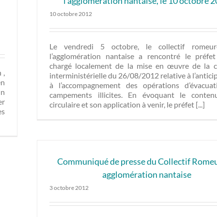
l’agglomération nantaise, le 10 octobre 
10 octobre 2012
Le vendredi 5 octobre, le collectif romeu
l’agglomération nantaise a rencontré le préfe
chargé localement de la mise en œuvre de la ci
 ,
interministérielle du 26/08/2012 relative à l’antici
en
à l’accompagnement des opérations d’évacuat
un
campements illicites. En évoquant le conten
er
circulaire et son application à venir, le préfet [...]
es
Communiqué de presse du Collectif Rome
agglomération nantaise
3 octobre 2012