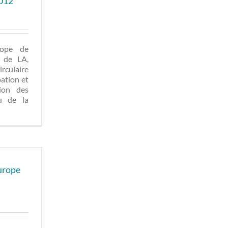
2012
rope de
t de LA,
rculaire
pation et
ion des
u de la
urope