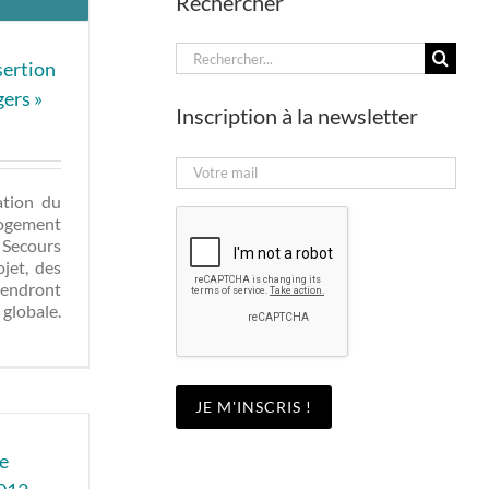
Rechercher
Rechercher:
sertion
ers »
Inscription à la newsletter
ation du
ogement
 Secours
jet, des
viendront
 globale.
e