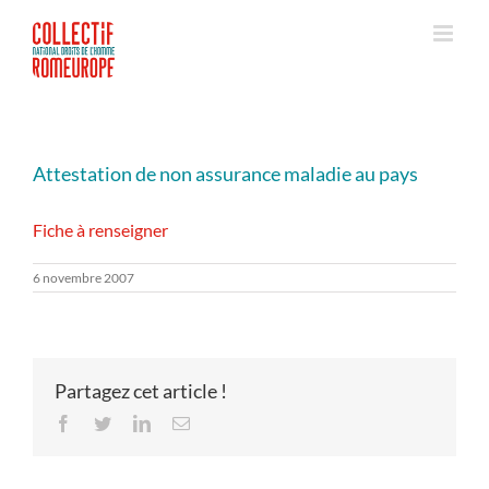
Passer
au
contenu
Attestation de non assurance maladie au pays
Fiche à renseigner
6 novembre 2007
Partagez cet article !
Facebook
Twitter
LinkedIn
Email