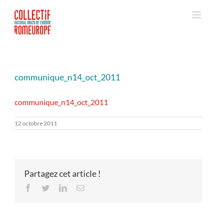
Passer
au
contenu
communique_n14_oct_2011
communique_n14_oct_2011
12 octobre 2011
Partagez cet article !
Facebook
Twitter
LinkedIn
Email