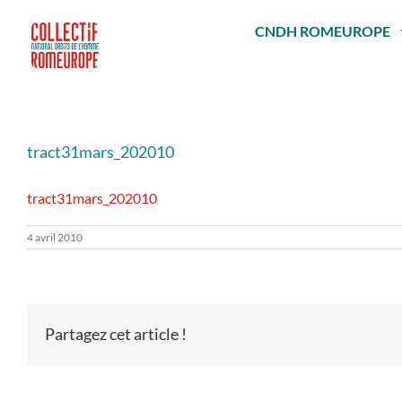
Passer
au
CNDH ROMEUROPE
contenu
tract31mars_202010
tract31mars_202010
4 avril 2010
Partagez cet article !