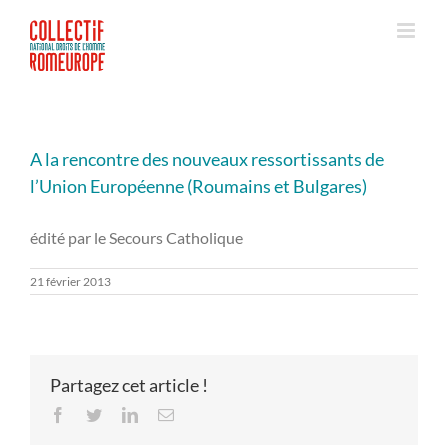
Passer
au
contenu
A la rencontre des nouveaux ressortissants de
l’Union Européenne (Roumains et Bulgares)
édité par le Secours Catholique
21 février 2013
Partagez cet article !
Facebook
Twitter
LinkedIn
Email