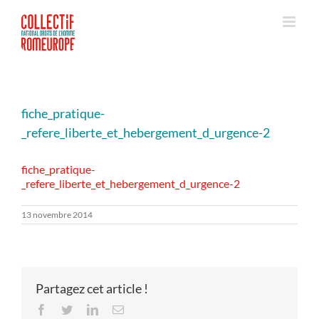
Passer
au
contenu
fiche_pratique-
_refere_liberte_et_hebergement_d_urgence-2
fiche_pratique-
_refere_liberte_et_hebergement_d_urgence-2
13 novembre 2014
Partagez cet article !
Facebook
Twitter
LinkedIn
Email